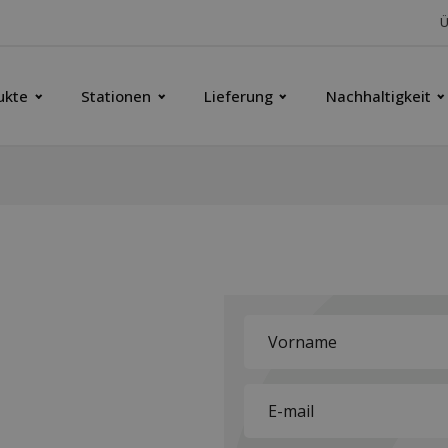
Ü
ukte
Stationen
Lieferung
Nachhaltigkeit
First
name
*
E-
mail
*