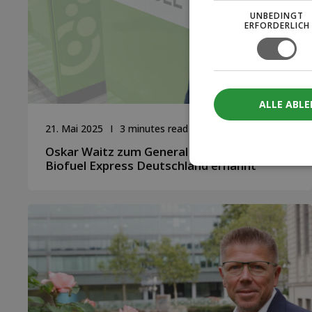
UNBEDINGT
ERFORDERLICH
ALLE ABL
21. Mai 2025
3 minutes read
Oskar Waitz zum General Manager von
Biofuel Express Deutschland ernannt