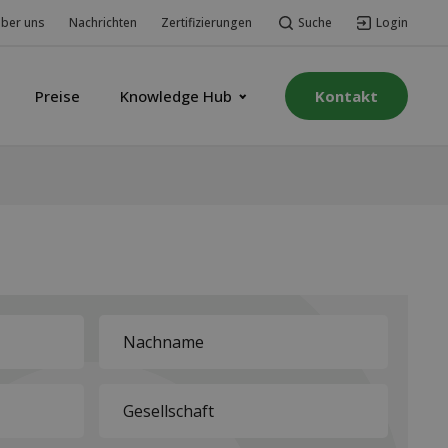
Suche
Login
ber uns
Nachrichten
Zertifizierungen
Preise
Knowledge Hub
Kontakt
Last
name
*
Company
*