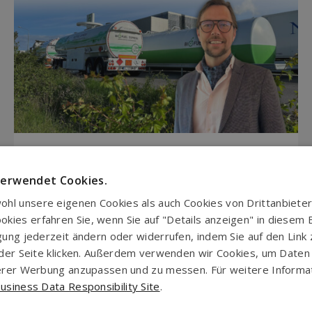
6. Juni 2025
3 minutes read
verwendet Cookies.
Rickard Gegö wird neuer Strategic Key
Account Manager bei Biofuel Express
hl unsere eigenen Cookies als auch Cookies von Drittanbieter
ies erfahren Sie, wenn Sie auf "Details anzeigen" in diesem Ba
igung jederzeit ändern oder widerrufen, indem Sie auf den Link
uf der Seite klicken. Außerdem verwenden wir Cookies, um Date
nserer Werbung anzupassen und zu messen. Für weitere Inform
usiness Data Responsibility Site
.