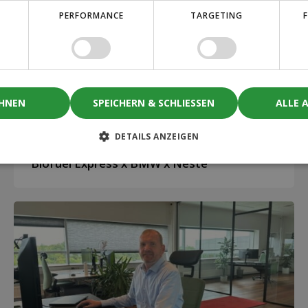
PERFORMANCE
TARGETING
EHNEN
SPEICHERN & SCHLIESSEN
ALLE 
12. Dezember 2024
2 minutes read
DETAILS ANZEIGEN
Nachhaltigkeit gemeinsam vorantreiben:
Biofuel Express x BMW x Neste