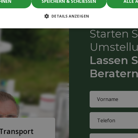
EHNEN
SPEICHERN & SCHLIESSEN
ALLE 
DETAILS ANZEIGEN
Starten 
Umstell
Lassen S
Beratern
Name
(Required)
First
Phone
name
(Required)
 Transport
Company