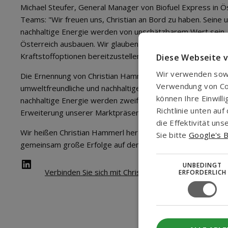
Michael Steufer, General Manager von Biofuel Express in Ö
Teams: "Wir freuen uns, Christian an Bord zu haben. Seine
nachhaltige Energie werden von unschätzbarem Wert sein, 
Österreich ausbauen. Wir glauben, dass seine Beiträge un
Kraftstoffoptionen bereitzustellen, erheblich verbessern w
Diese Webseite 
Wir verwenden sowo
Die Ernennung von Christian Hammerl steht im Einklang m
Verwendung von Cook
umweltfreundliche und nachhaltige Kraftstoffalternativen z
können Ihre Einwill
nachhaltige Energie werden zweifellos eine entscheidende R
Richtlinie unten a
Erweiterung unserer Marktpräsenz spielen.
die Effektivität u
Wir heißen Christian Hammerl herzlich in der Biofuel Expre
Sie bitte
Google's B
gemeinsam große Erfolge auf dem Weg zu einer saubereren
LinkedIn
UNBEDINGT
Verbinden Sie sich mit Christian auf LinkedIn
ERFORDERLICH