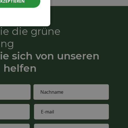
AKZEPTIEREN
Sie die grüne
ung
ie sich von unseren
 helfen
Last
E-
name
mail
(Required)
Interested