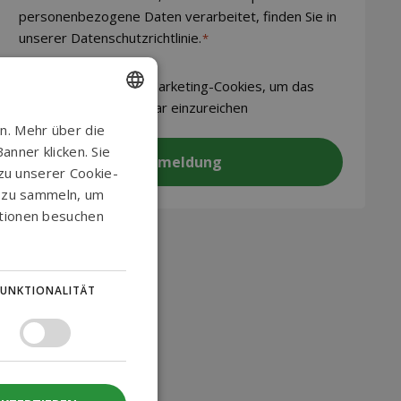
personenbezogene Daten verarbeitet, finden Sie in
unserer Datenschutzrichtlinie.
*
CAPTCHA
Akzeptieren
Sie Marketing-Cookies, um das
Formular einzureichen
ENGLISH
n. Mehr über die
nner klicken. Sie
DANISH
 zu unserer Cookie-
GERMAN
n zu sammeln, um
ationen besuchen
NORWEGIAN
SWEDISH
FUNKTIONALITÄT