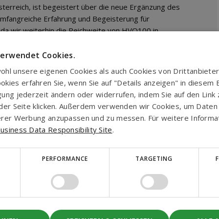
sterreich, ist begeistert über die neue Ergänzung des
 umfangreiche Erfahrung und Begeisterung für
da wir weiterhin die Reichweite von HVO100 in
sere Bemühungen, sauberere und effizientere
erden."
verwendet Cookies.
hl unsere eigenen Cookies als auch Cookies von Drittanbieter
it dem Engagement von Biofuel Express,
ies erfahren Sie, wenn Sie auf "Details anzeigen" in diesem Ba
u fördern. Seine Hingabe und Leidenschaft für
igung jederzeit ändern oder widerrufen, indem Sie auf den Link
olle bei der Verwirklichung unserer Ziele und der
uf der Seite klicken. Außerdem verwenden wir Cookies, um Date
nserer Werbung anzupassen und zu messen. Für weitere Inform
ss-Familie willkommen und freuen uns darauf,
usiness Data Responsibility Site
.
 und grüneren Zukunft zu erzielen.
PERFORMANCE
TARGETING