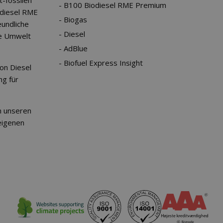
t-fossilen
B100 Biodiesel RME Premium
diesel RME
Biogas
undliche
Diesel
ie Umwelt
AdBlue
Biofuel Express Insight
on Diesel
ng für
n unseren
eigenen