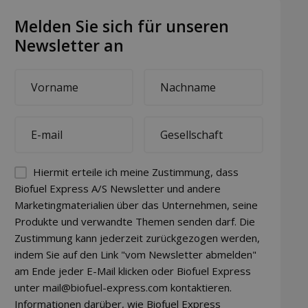
Melden Sie sich für unseren
Newsletter an
First
Last
name
name
*
*
E-
Company
mail
*
*
Permission
Hiermit erteile ich meine Zustimmung, dass
(visible)
Biofuel Express A/S Newsletter und andere
Marketingmaterialien über das Unternehmen, seine
*
Produkte und verwandte Themen senden darf. Die
Zustimmung kann jederzeit zurückgezogen werden,
indem Sie auf den Link "vom Newsletter abmelden"
am Ende jeder E-Mail klicken oder Biofuel Express
unter mail@biofuel-express.com kontaktieren.
Informationen darüber, wie Biofuel Express