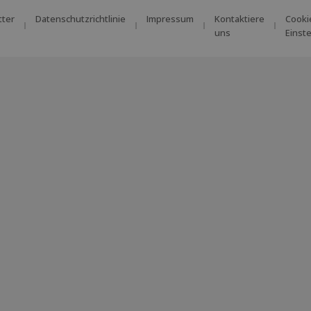
tter
Datenschutzrichtlinie
Impressum
Kontaktiere
Cooki
uns
Einst