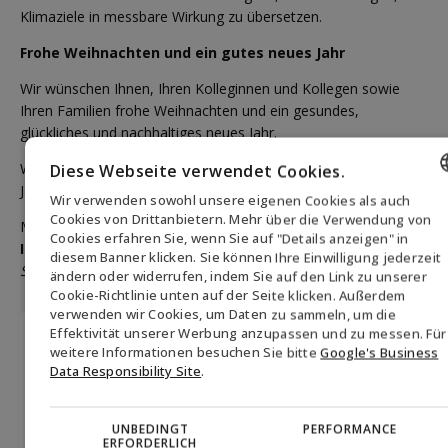
Klimaziele in messbare Wirkung zu übersetzen.
Frohe Weihnachten und ein gutes neues Jahr
Wir wünschen Ihnen, Ihren Kolleginnen und Kollegen sowie
Ihren Familien frohe Weihnachten und ein gesundes,
glückliches und nachhaltiges neues Jahr.
Wir freuen uns darauf, den gemeinsamen Weg mit Ihnen im
Diese Webseite verwendet Cookies.
Jahr 2026 fortzusetzen.
Wir verwenden sowohl unsere eigenen Cookies als auch
ENGLISH
Cookies von Drittanbietern. Mehr über die Verwendung von
Mit freundlichen Grüßen
Cookies erfahren Sie, wenn Sie auf "Details anzeigen" in
Ihr Biofuel Express Team
DANISH
diesem Banner klicken. Sie können Ihre Einwilligung jederzeit
Sustainable Fuel. Strategic Expertise. Measurable Impact.
ändern oder widerrufen, indem Sie auf den Link zu unserer
GERMAN
Cookie-Richtlinie unten auf der Seite klicken. Außerdem
verwenden wir Cookies, um Daten zu sammeln, um die
NORWEGIAN
Effektivität unserer Werbung anzupassen und zu messen. Für
Melden Sie sich für unseren Newsletter
SWEDISH
weitere Informationen besuchen Sie bitte
Google's Business
an
Data Responsibility Site
.
First
UNBEDINGT
PERFORMANCE
name
ERFORDERLICH