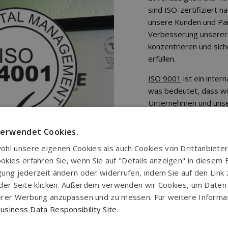
sind ISO-zertifiziert
unsere Kunden und Part
Verbesserung unserer 
konzentrieren und sic
erfüllen.
ISO 9001
ist ein inte
was bedeutet, dass wir 
Unternehmen und unser
Dienstleistungen und P
verwendet Cookies.
ISO 14001
ist ein int
der sicherstellt, dass 
hl unsere eigenen Cookies als auch Cookies von Drittanbieter
Umweltauswirkungen zu
ies erfahren Sie, wenn Sie auf "Details anzeigen" in diesem Ba
Anforderungen einzuha
igung jederzeit ändern oder widerrufen, indem Sie auf den Link
uf der Seite klicken. Außerdem verwenden wir Cookies, um Date
Die Zertifizierung wur
nserer Werbung anzupassen und zu messen. Für weitere Inform
den Standards SS-EN 
usiness Data Responsibility Site
.
durchgeführt.