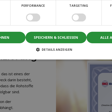
PERFORMANCE
TARGETING
ISO 9001:2015 un
EHNEN
SPEICHERN & SCHLIESSEN
ALLE 
DETAILS ANZEIGEN
fizierung
 das ist eines der
eck darin besteht,
odass die Rohstoffe
olgbar sind.
von der
bhängt.