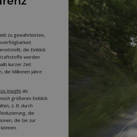
arenz
ieb zu gewährleisten,
ckverfolgbarkeit
eitstellt, die Einblick
Kraftstoffe werden
halb kurzer Zeit
 die Millionen Jahre
ess Insight
als
 noch größeren Einblick
ten, z. B. durch
Reduzierung, die
onen, die Sie zur
 können.