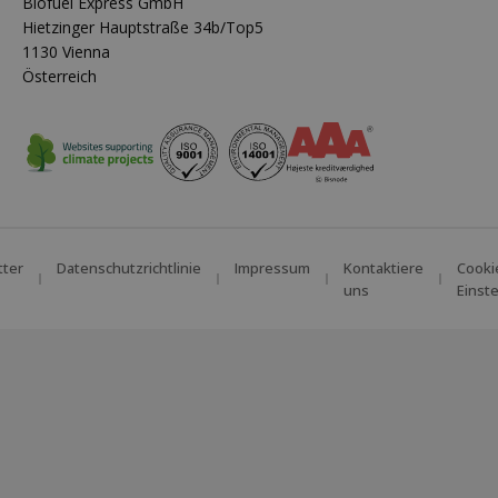
Biofuel Express GmbH
Hietzinger Hauptstraße 34b/Top5
1130 Vienna
Österreich
tter
Datenschutzrichtlinie
Impressum
Kontaktiere
Cooki
uns
Einst