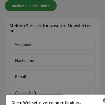
Buchen Sie Ihre Demo
Melden Sie sich für unseren Newsletter
an
First
name
*
Last
name
*
E-
mail
*
Company
*
Diese Webseite verwendet Cookies.