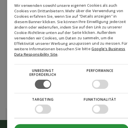
Permission
Hiermit erteile ich meine Zustimmung, dass Biofuel
Wir verwenden sowohl unsere eigenen Cookies als auch
Express A/S Newsletter und andere
(visible)
ENGLISH
Cookies von Drittanbietern. Mehr über die Verwendung von
Marketingmaterialien über das Unternehmen, seine
*
Cookies erfahren Sie, wenn Sie auf "Details anzeigen" in
Produkte und verwandte Themen senden darf. Die
DANISH
diesem Banner klicken. Sie können Ihre Einwilligung jederzeit
Zustimmung kann jederzeit zurückgezogen werden,
ändern oder widerrufen, indem Sie auf den Link zu unserer
GERMAN
indem Sie auf den Link "vom Newsletter abmelden" am
Cookie-Richtlinie unten auf der Seite klicken. Außerdem
Ende jeder E-Mail klicken oder Biofuel Express unter
verwenden wir Cookies, um Daten zu sammeln, um die
NORWEGIAN
Effektivität unserer Werbung anzupassen und zu messen. Für
mail@biofuel-express.com kontaktieren. Informationen
SWEDISH
weitere Informationen besuchen Sie bitte
Google's Business
darüber, wie Biofuel Express personenbezogene Daten
Data Responsibility Site
.
verarbeitet, finden Sie in unserer Datenschutzrichtlinie.
*
CAPTCHA
UNBEDINGT
PERFORMANCE
Akzeptieren
Sie Marketing-Cookies, um das Formular
ERFORDERLICH
einzureichen
TARGETING
FUNKTIONALITÄT