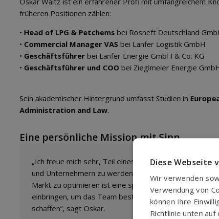
Oskar Waitz ist ein erfahrener Profi mit umfangreichem Kn
früheren Positionen zählen:
•
Head of LPG & Petchems
bei Rosneft Deutschland Gm
•
Commercial Manager VAS
bei Lanfer Logistik GmbH
•
Geschäftsführer
bei Lanfer Energie GmbH & Co. KG
•
Geschäftsführer und COO
bei Zieglmeier Energie Gmb
Sein akademischer Hintergrund umfasst Studien in
Europea
Administration and Law
.
Eine persönliche Mission mit Sinn
„Ich freue mich sehr, Teil eines starken international
Diese Webseite 
und Unternehmern zu werden. Eine Organisation aufz
Wir verwenden sowo
Markt zu optimieren ist eine spannende Herausforderun
Verwendung von Cook
einbringen, um das Team bestmöglich zu unterstützen u
können Ihre Einwill
schaffen“, sagt Oskar.
Richtlinie unten a