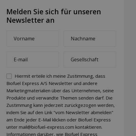
Melden Sie sich für unseren
Newsletter an
First
Last
name
name
*
*
E-
Company
mail
*
*
Permission
Hiermit erteile ich meine Zustimmung, dass
(visible)
Biofuel Express A/S Newsletter und andere
Marketingmaterialien über das Unternehmen, seine
*
Produkte und verwandte Themen senden darf. Die
Zustimmung kann jederzeit zurückgezogen werden,
indem Sie auf den Link "vom Newsletter abmelden"
am Ende jeder E-Mail klicken oder Biofuel Express
unter mail@biofuel-express.com kontaktieren.
Informationen darüber, wie Biofuel Express