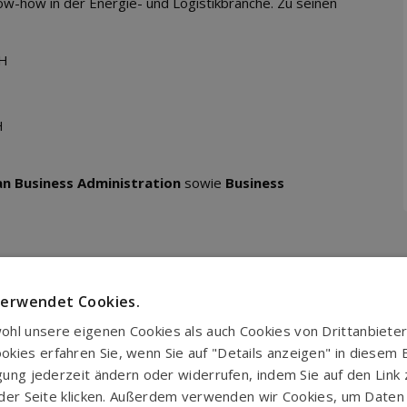
ow-how in der Energie- und Logistikbranche. Zu seinen
bH
H
n Business Administration
sowie
Business
en Teams mit großartigen Experten, Führungskräften
verwendet Cookies.
ubauen und Geschäftsprozesse auf dem deutschen
hl unsere eigenen Cookies als auch Cookies von Drittanbieter
g. Ich werde all meine Energie und Erfahrung
ies erfahren Sie, wenn Sie auf "Details anzeigen" in diesem Ba
nd die Grundlagen für nachhaltigen Erfolg zu
igung jederzeit ändern oder widerrufen, indem Sie auf den Link
uf der Seite klicken. Außerdem verwenden wir Cookies, um Date