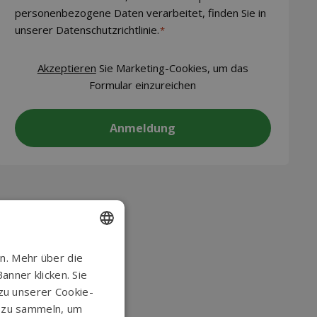
personenbezogene Daten verarbeitet, finden Sie in
unserer Datenschutzrichtlinie.
*
CAPTCHA
Akzeptieren
Sie Marketing-Cookies, um das
Formular einzureichen
ENGLISH
n. Mehr über die
nner klicken. Sie
DANISH
 zu unserer Cookie-
GERMAN
n zu sammeln, um