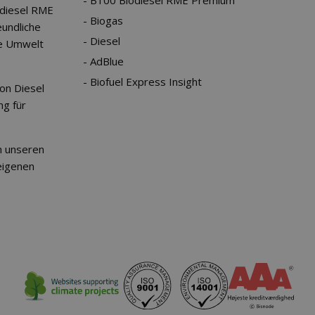
B100 Biodiesel RME Premium
diesel RME
Biogas
undliche
Diesel
ie Umwelt
AdBlue
Biofuel Express Insight
on Diesel
ng für
n unseren
eigenen