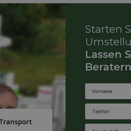
Starten 
Umstell
Lassen S
Beratern
Name
(Required)
First
Phone
name
(Required)
 Transport
Company