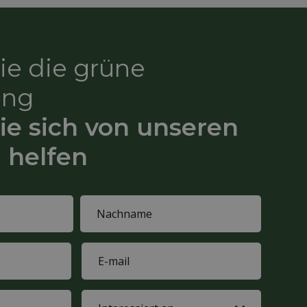
Sie die grüne
ung
ie sich von unseren
 helfen
Last
E-
name
mail
(Required)
Interested