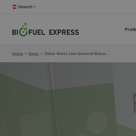
Deutsch
Prod
Home
>
News
>
Oskar Waitz zum General Manager von Biofuel Express Deutschland ernannt