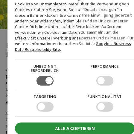
ENGLISH
Cookies von Drittanbietern. Mehr über die Verwendung von
Cookies erfahren Sie, wenn Sie auf "Details anzeigen" in
DANISH
diesem Banner klicken. Sie können Ihre Einwilligung jederzeit
ändern oder widerrufen, indem Sie auf den Link zu unserer
GERMAN
Cookie-Richtlinie unten auf der Seite klicken. Außerdem
verwenden wir Cookies, um Daten zu sammeln, um die
NORWEGIAN
Effektivität unserer Werbung anzupassen und zu messen. Für
SWEDISH
weitere Informationen besuchen Sie bitte
Google's Business
Biofuel Express
Data Responsibility Site
.
Errungenschaften
UNBEDINGT
PERFORMANCE
Als Kunde bei Biofuel Express erhalten Sie einen
ERFORDERLICH
personalisierten Service. Unsere Spezialisten teilen ihr Wissen
und ihre Erfahrungen aus der Bio-Kraftstoffindustrie, um eine
Lösung zu entwickeln, die Ihrem Unternehmen entspricht, die
Kraftstoffeffizienz verbessert und Ihre Wettbewerbsfähigkeit
TARGETING
FUNKTIONALITÄT
erhöht.
Biofuel Express wurde 2008 gegründet und war einer der
Pioniere auf dem skandinavischen Markt für 100% nicht fossile
Kraftstoffe. Mit 15 Jahren Erfahrung und durch zahlreiche
ALLE AKZEPTIEREN
Umstellungen von fossilen auf nicht fossile Kraftstoffe ist das