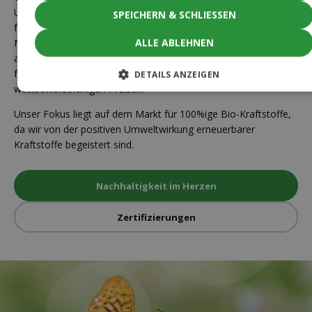
Unternehmen zu einem führenden Distributor von 100% nicht
SPEICHERN & SCHLIESSEN
fossilen Kraftstoffen in Skandinavien für den öffentlichen
ALLE ABLEHNEN
Nahverkehr und Transportunternehmen geworden, unter
anderem aufgrund eines starken Netzwerks von Tankstellen
für schwere Lastwagen an strategischen Standorten zu
DETAILS ANZEIGEN
wettbewerbsfähigen Preisen.
Unser Fokus liegt auf dem Markt für 100%ige Bio-Kraftstoffe,
da wir von der positiven Umweltwirkung erneuerbarer
Kraftstoffe begeistert sind.
Nachhaltigkeit im Herzen
Zertifizierungen