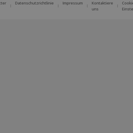
tter
Datenschutzrichtlinie
Impressum
Kontaktiere
Cooki
uns
Einst