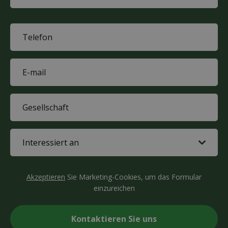
Last
name
Phone
(Required)
E-
mail
(Required)
Company
(Required)
Interested
in
(Required)
CAPTCHA
Akzeptieren
Sie Marketing-Cookies, um das Formular
einzureichen