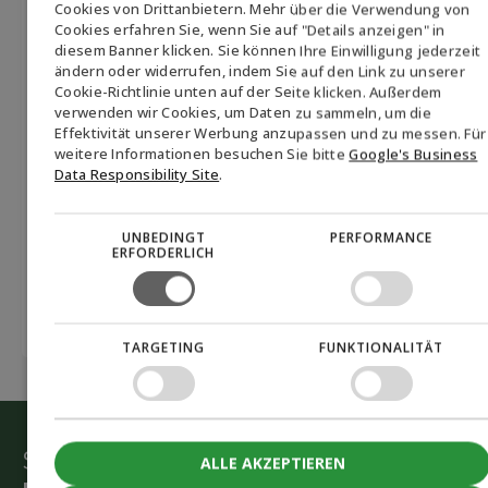
ENGLISH
Cookies von Drittanbietern. Mehr über die Verwendung von
Produkte und verwandte Themen senden darf. Die
Cookies erfahren Sie, wenn Sie auf "Details anzeigen" in
Zustimmung kann jederzeit zurückgezogen werden,
DANISH
diesem Banner klicken. Sie können Ihre Einwilligung jederzeit
indem Sie auf den Link "vom Newsletter abmelden" am
ändern oder widerrufen, indem Sie auf den Link zu unserer
GERMAN
Ende jeder E-Mail klicken oder Biofuel Express unter
Cookie-Richtlinie unten auf der Seite klicken. Außerdem
mail@biofuel-express.com kontaktieren. Informationen
verwenden wir Cookies, um Daten zu sammeln, um die
NORWEGIAN
Effektivität unserer Werbung anzupassen und zu messen. Für
darüber, wie Biofuel Express personenbezogene Daten
SWEDISH
weitere Informationen besuchen Sie bitte
Google's Business
verarbeitet, finden Sie in unserer Datenschutzrichtlinie.
*
Data Responsibility Site
.
CAPTCHA
Akzeptieren
Sie Marketing-Cookies, um das Formular
UNBEDINGT
PERFORMANCE
einzureichen
ERFORDERLICH
TARGETING
FUNKTIONALITÄT
Starten Sie die grüne Umstellung
ALLE AKZEPTIEREN