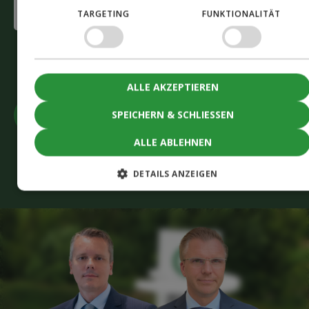
Interested
TARGETING
FUNKTIONALITÄT
in
(Required)
CAPTCHA
Akzeptieren
Sie Marketing-Cookies, um das Formular
einzureichen
ALLE AKZEPTIEREN
SPEICHERN & SCHLIESSEN
ALLE ABLEHNEN
+43 676 842 517 251
mail@biofuel-express.com
DETAILS ANZEIGEN