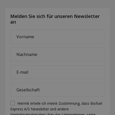
Melden Sie sich für unseren Newsletter
an
First
name
*
Last
name
*
E-
mail
*
Company
*
Permission
Hiermit erteile ich meine Zustimmung, dass Biofuel
Express A/S Newsletter und andere
(visible)
Marketingmaterialien über das Unternehmen, seine