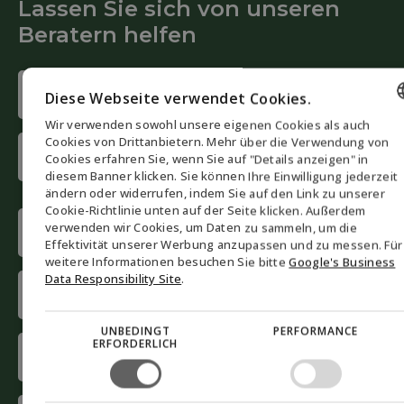
Lassen Sie sich von unseren
Beratern helfen
Name
Diese Webseite verwendet Cookies.
(Required)
Wir verwenden sowohl unsere eigenen Cookies als auch
First
ENGLISH
Cookies von Drittanbietern. Mehr über die Verwendung von
name
Cookies erfahren Sie, wenn Sie auf "Details anzeigen" in
DANISH
diesem Banner klicken. Sie können Ihre Einwilligung jederzeit
ändern oder widerrufen, indem Sie auf den Link zu unserer
Last
GERMAN
Cookie-Richtlinie unten auf der Seite klicken. Außerdem
name
Phone
verwenden wir Cookies, um Daten zu sammeln, um die
NORWEGIAN
(Required)
Effektivität unserer Werbung anzupassen und zu messen. Für
SWEDISH
weitere Informationen besuchen Sie bitte
Google's Business
Data Responsibility Site
.
E-
mail
(Required)
UNBEDINGT
PERFORMANCE
Company
ERFORDERLICH
(Required)