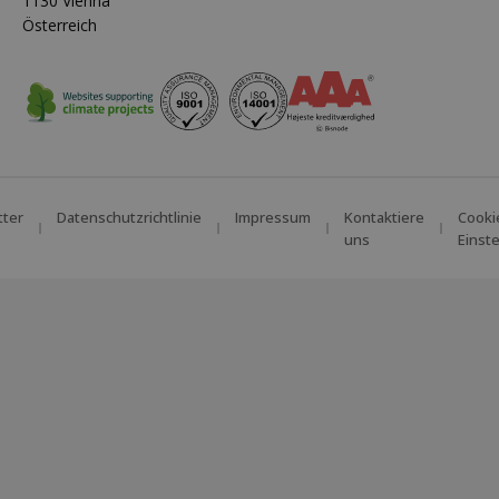
1130 Vienna
Österreich
tter
Datenschutzrichtlinie
Impressum
Kontaktiere
Cooki
uns
Einst