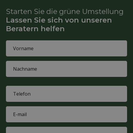
Starten Sie die grüne Umstellung
Lassen Sie sich von unseren
Beratern helfen
Name
(Required)
First
name
Last
name
Phone
(Required)
E-
mail
(Required)
Company