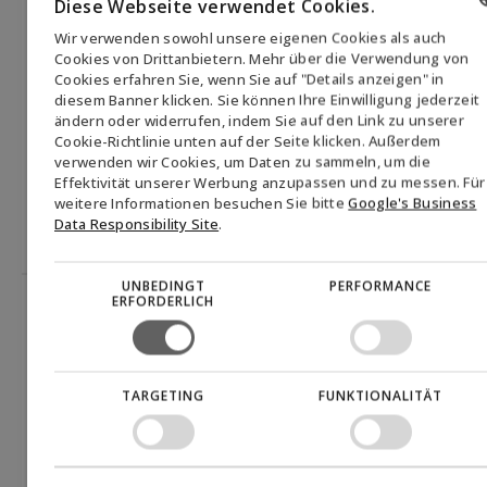
Diese Webseite verwendet Cookies.
Strategisch entwickelt für den 100%igen Einsatz.
Wir verwenden sowohl unsere eigenen Cookies als auch
Patentierte Veredelung.
ENGLISH
Cookies von Drittanbietern. Mehr über die Verwendung von
Cookies erfahren Sie, wenn Sie auf "Details anzeigen" in
Kann bei niedrigen Temperaturen bis -20°C
DANISH
diesem Banner klicken. Sie können Ihre Einwilligung jederzeit
verwendet werden.
ändern oder widerrufen, indem Sie auf den Link zu unserer
GERMAN
Cookie-Richtlinie unten auf der Seite klicken. Außerdem
Nachhaltiges Fahren.
verwenden wir Cookies, um Daten zu sammeln, um die
NORWEGIAN
Effektivität unserer Werbung anzupassen und zu messen. Für
SWEDISH
weitere Informationen besuchen Sie bitte
Google's Business
Mehr über B100
Data Responsibility Site
.
UNBEDINGT
PERFORMANCE
ERFORDERLICH
TARGETING
FUNKTIONALITÄT
Biogas
Mehr als 100 % CO₂-Reduktion.