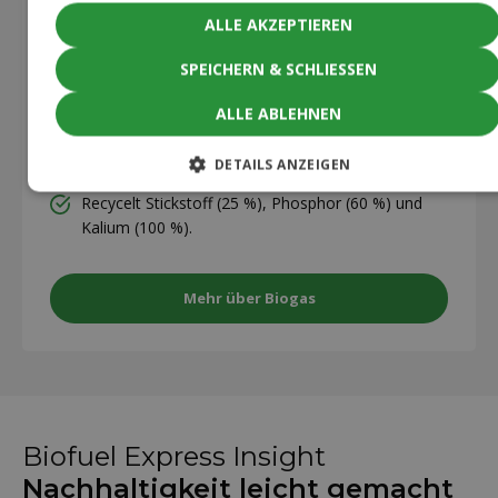
Reduziert NOx-Gase um 70 %.
ALLE AKZEPTIEREN
Große Mengen Abfall werden genutzt und
SPEICHERN & SCHLIESSEN
Nährstoffe werden recycelt.
ALLE ABLEHNEN
Produziert von dänischen Biogasanlagen.
Hervorragende Kalt-Eigenschaften bis -82°C.
DETAILS ANZEIGEN
Recycelt Stickstoff (25 %), Phosphor (60 %) und
Kalium (100 %).
Mehr über Biogas
Biofuel Express Insight
Nachhaltigkeit leicht gemacht