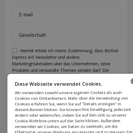
*
E-
mail
*
Company
*
Permission
Hiermit erteile ich meine Zustimmung, dass Biofuel
Express A/S Newsletter und andere
(visible)
Marketingmaterialien über das Unternehmen, seine
*
Produkte und verwandte Themen senden darf. Die
Zustimmung kann jederzeit zurückgezogen werden,
indem Sie auf den Link "vom Newsletter abmelden" am
Diese Webseite verwendet Cookies.
Ende jeder E-Mail klicken oder Biofuel Express unter
Wir verwenden sowohl unsere eigenen Cookies als auch
mail@biofuel-express.com kontaktieren. Informationen
ENGLISH
Cookies von Drittanbietern. Mehr über die Verwendung von
darüber, wie Biofuel Express personenbezogene Daten
Cookies erfahren Sie, wenn Sie auf "Details anzeigen" in
DANISH
verarbeitet, finden Sie in unserer Datenschutzrichtlinie.
diesem Banner klicken. Sie können Ihre Einwilligung jederzeit
*
ändern oder widerrufen, indem Sie auf den Link zu unserer
GERMAN
CAPTCHA
Cookie-Richtlinie unten auf der Seite klicken. Außerdem
Akzeptieren
Sie Marketing-Cookies, um das Formular
verwenden wir Cookies, um Daten zu sammeln, um die
NORWEGIAN
einzureichen
Effektivität unserer Werbung anzupassen und zu messen. Für