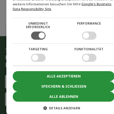
SWEDISH
weitere Informationen besuchen Sie bitte
Google's Business
Data Responsibility Site
.
UNBEDINGT
PERFORMANCE
ERFORDERLICH
Starten Sie die grüne Umstellung
TARGETING
FUNKTIONALITÄT
Lassen Sie sich von unseren
Beratern helfen
ALLE AKZEPTIEREN
Name
(Required)
SPEICHERN & SCHLIESSEN
First
ALLE ABLEHNEN
name
DETAILS ANZEIGEN
Last