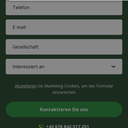
name
Phone
(Required)
E-
mail
(Required)
Company
(Required)
Interested
in
(Required)
CAPTCHA
Akzeptieren
Sie Marketing-Cookies, um das Formular
einzureichen
+43 676 842 517 251