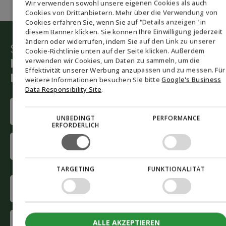
Wir verwenden sowohl unsere eigenen Cookies als auch
ENGLISH
Cookies von Drittanbietern. Mehr über die Verwendung von
Cookies erfahren Sie, wenn Sie auf "Details anzeigen" in
DANISH
diesem Banner klicken. Sie können Ihre Einwilligung jederzeit
ändern oder widerrufen, indem Sie auf den Link zu unserer
GERMAN
Starten Sie die grüne Umstellung
Cookie-Richtlinie unten auf der Seite klicken. Außerdem
verwenden wir Cookies, um Daten zu sammeln, um die
Lassen Sie sich von unseren
NORWEGIAN
Effektivität unserer Werbung anzupassen und zu messen. Für
Beratern helfen
SWEDISH
weitere Informationen besuchen Sie bitte
Google's Business
Data Responsibility Site
.
Name
(Required)
UNBEDINGT
PERFORMANCE
ERFORDERLICH
First
name
Last
TARGETING
FUNKTIONALITÄT
name
Phone
(Required)
E-
ALLE AKZEPTIEREN