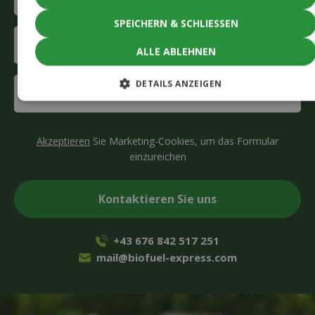
mail
(Required)
SPEICHERN & SCHLIESSEN
Company
ALLE ABLEHNEN
(Required)
Interested
DETAILS ANZEIGEN
in
(Required)
CAPTCHA
Akzeptieren
Sie Marketing-Cookies, um das Formular
einzureichen
+43 676 842 517 251
mail@biofuel-express.com