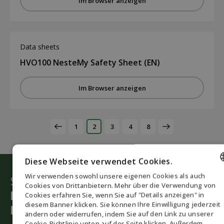
Im Browser anzeigen
Data sheets
HVO100 NesteMy Safety Sheet (EN)
Im Browser anzeigen
1
2
3
4
8
Diese Webseite verwendet Cookies.
Wir verwenden sowohl unsere eigenen Cookies als auch
Starten Sie die grüne Umstellung
ENGLISH
Cookies von Drittanbietern. Mehr über die Verwendung von
Lassen Sie sich von unseren
Cookies erfahren Sie, wenn Sie auf "Details anzeigen" in
DANISH
diesem Banner klicken. Sie können Ihre Einwilligung jederzeit
Beratern helfen
ändern oder widerrufen, indem Sie auf den Link zu unserer
GERMAN
Cookie-Richtlinie unten auf der Seite klicken. Außerdem