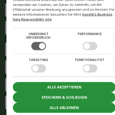
verwenden wir Cookies, um Daten zu sammeln, um die
NORWEGIAN
Name
Effektivität unserer Werbung anzupassen und zu messen. Für
(Required)
SWEDISH
weitere Informationen besuchen Sie bitte
Google's Business
Data Responsibility Site
.
First
name
UNBEDINGT
PERFORMANCE
ERFORDERLICH
Last
name
Phone
(Required)
TARGETING
FUNKTIONALITÄT
E-
mail
(Required)
Company
ALLE AKZEPTIEREN
(Required)
SPEICHERN & SCHLIESSEN
Interested
in
ALLE ABLEHNEN
(Required)