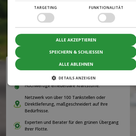
TARGETING
FUNKTIONALITÄT
ALLE AKZEPTIEREN
SPEICHERN & SCHLIESSEN
ALLE ABLEHNEN
Ihre 360°-Lösung für fossilfreien
Transport
DETAILS ANZEIGEN
Hochwertige erneuerbare Kraftstoffe.
Netzwerk von über 100 Tankstellen oder
Direktlieferung, maßgeschneidert auf Ihre
Bedürfnisse.
Experten und Berater für den grünen Übergang
Ihrer Flotte.