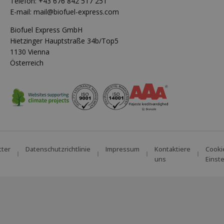
Telefon:
+43 676 842 517 251
E-mail:
mail@biofuel-express.com
Biofuel Express GmbH
Hietzinger Hauptstraße 34b/Top5
1130 Vienna
Österreich
tter
Datenschutzrichtlinie
Impressum
Kontaktiere
Cooki
uns
Einst