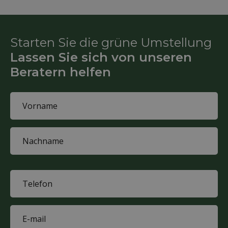
Starten Sie die grüne Umstellung
Lassen Sie sich von unseren
Beratern helfen
Name
(Required)
First
name
Last
name
Phone
(Required)
E-
mail