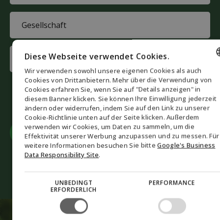
(Required)
Company
(Required)
Interested
Diese Webseite verwendet Cookies.
in
Wir verwenden sowohl unsere eigenen Cookies als auch
(Required)
ENGLISH
Cookies von Drittanbietern. Mehr über die Verwendung von
CAPTCHA
Cookies erfahren Sie, wenn Sie auf "Details anzeigen" in
Akzeptieren
Sie Marketing-Cookies, um das Formular
DANISH
diesem Banner klicken. Sie können Ihre Einwilligung jederzeit
einzureichen
ändern oder widerrufen, indem Sie auf den Link zu unserer
GERMAN
Cookie-Richtlinie unten auf der Seite klicken. Außerdem
verwenden wir Cookies, um Daten zu sammeln, um die
NORWEGIAN
Effektivität unserer Werbung anzupassen und zu messen. Für
SWEDISH
weitere Informationen besuchen Sie bitte
Google's Business
Data Responsibility Site
.
+43 676 842 517 251
mail@biofuel-express.com
UNBEDINGT
PERFORMANCE
ERFORDERLICH